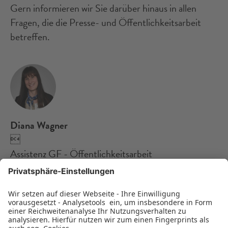
Gern informieren wir Sie darüber hinaus in allen
Fragen, die die Presse- und Öffentlichkeitsarbeit
betreffen.
Diana Wagner

Assistenz GF - Öffentlichkeitsarbeit
E-Mail schreiben
Telefon:
0391 7 37 52 21
Jederzeit per E-Mail oder telefonisch während der
Bürozeiten.