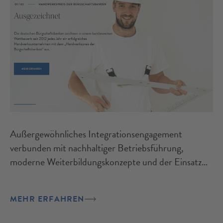
Außergewöhnliches Integrationsengagement
verbunden mit nachhaltiger Betriebsführung,
moderne Weiterbildungskonzepte und der Einsatz
digitaler und KI-Tools kennzeichnen die mit dem 14.
Handwerkspreis der Bürgschaftsbanken
MEHR ERFAHREN
ausgezeichneten Preisträger.