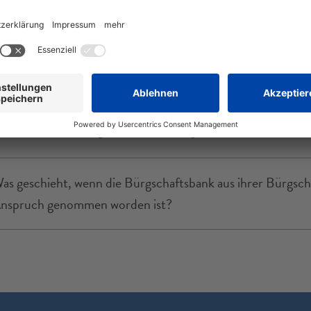
as kann mit Bürgschaften besichert werden?
as ist eine Bürgschaft ohne Bank (BoB)?
bernimmt die Bürgschaftsbank das gesamte Kreditrisiko?
as geschieht, wenn die Bürgschaftsbank aus ihrer Bürgscha
nspruch genommen worden ist?