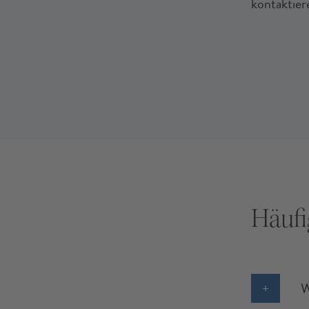
kontaktier
Häufi
W