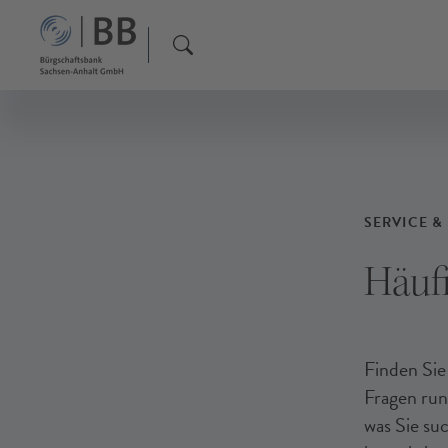
F
F
F
SERVICE &
Häufi
Finden Sie
Fragen run
was Sie su