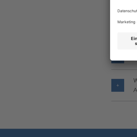
W
W
Ü
W
A