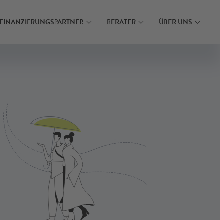
N
MEHR ERFAHREN
FINANZIERUNGSPARTNER
BERATER
ÜBER UNS